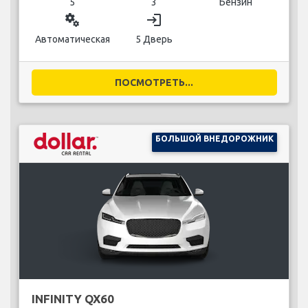
5
3
Бензин
miscellaneous_services
login
Автоматическая
5 Дверь
ПОСМОТРЕТЬ...
БОЛЬШОЙ ВНЕДОРОЖНИК
INFINITY QX60