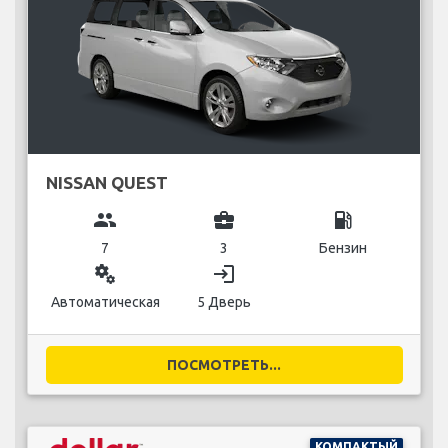
NISSAN QUEST
group
business_center
local_gas_station
7
3
Бензин
miscellaneous_services
login
Автоматическая
5 Дверь
ПОСМОТРЕТЬ...
КОМПАКТЫЙ