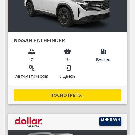
NISSAN PATHFINDER
group
business_center
local_gas_station
7
3
Бензин
miscellaneous_services
login
Автоматическая
5 Дверь
ПОСМОТРЕТЬ...
МИНИВЭН