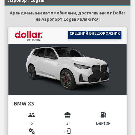
Аэропорт Logan?
Арендуемыми автомобилями, доступными от Dollar
на Аэропорт Logan являются:
СРЕДНИЙ ВНЕДОРОЖНИК
BMW X3
group
business_center
local_gas_station
5
3
Бензин
miscellaneous_services
login