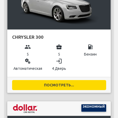
CHRYSLER 300
group
business_center
local_gas_station
5
5
Бензин
miscellaneous_services
login
Автоматическая
4 Дверь
ПОСМОТРЕТЬ...
ЭКОНОМНЫЙ