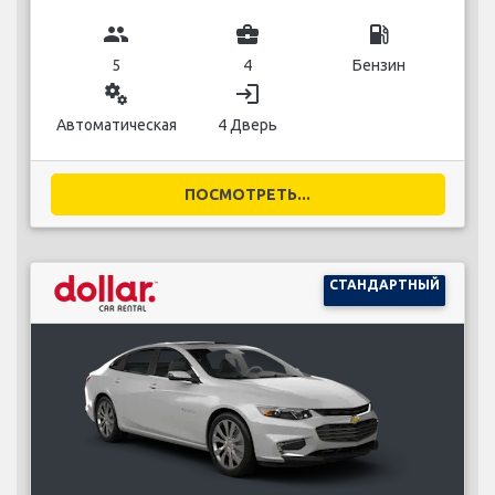
group
business_center
local_gas_station
5
4
Бензин
miscellaneous_services
login
Автоматическая
4 Дверь
ПОСМОТРЕТЬ...
СТАНДАРТНЫЙ