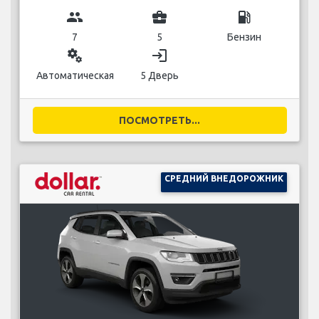
group
business_center
local_gas_station
7
5
Бензин
miscellaneous_services
login
Автоматическая
5 Дверь
ПОСМОТРЕТЬ...
СРЕДНИЙ ВНЕДОРОЖНИК