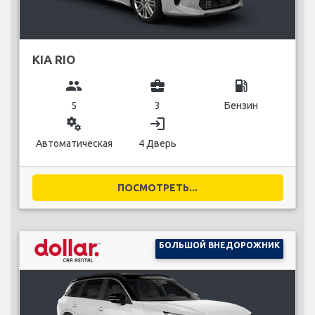
KIA RIO
group
business_center
local_gas_station
5
3
Бензин
miscellaneous_services
login
Автоматическая
4 Дверь
ПОСМОТРЕТЬ...
БОЛЬШОЙ ВНЕДОРОЖНИК