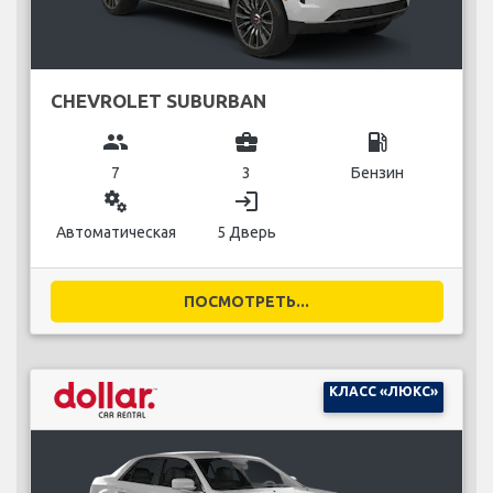
CHEVROLET SUBURBAN
group
business_center
local_gas_station
7
3
Бензин
miscellaneous_services
login
Автоматическая
5 Дверь
ПОСМОТРЕТЬ...
КЛАСС «ЛЮКС»