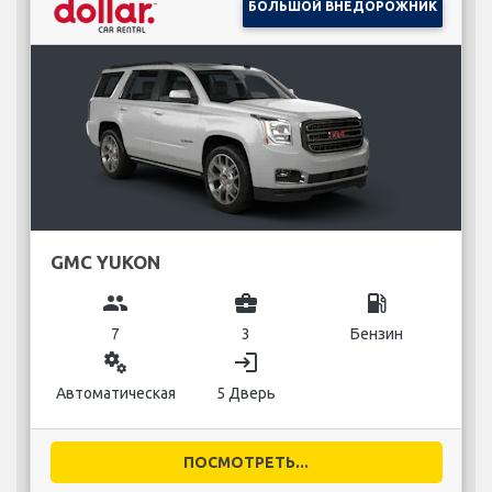
БОЛЬШОЙ ВНЕДОРОЖНИК
GMC YUKON
group
business_center
local_gas_station
7
3
Бензин
miscellaneous_services
login
Автоматическая
5 Дверь
ПОСМОТРЕТЬ...