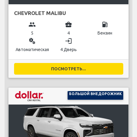
CHEVROLET MALIBU
group
business_center
local_gas_station
5
4
Бензин
miscellaneous_services
login
Автоматическая
4 Дверь
ПОСМОТРЕТЬ...
БОЛЬШОЙ ВНЕДОРОЖНИК