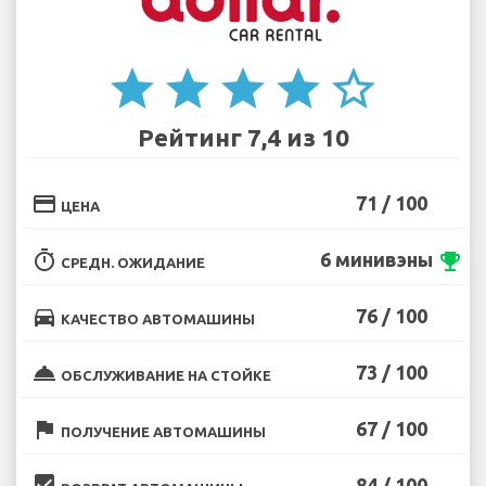
star
star
star
star
star_border
Рейтинг 7,4 из 10
credit_card
71 / 100
ЦЕНА
timer
6 минивэны
emoji_events
СРЕДН. ОЖИДАНИЕ
directions_car
76 / 100
КАЧЕСТВО АВТОМАШИНЫ
room_service
73 / 100
ОБСЛУЖИВАНИЕ НА СТОЙКЕ
flag
67 / 100
ПОЛУЧЕНИЕ АВТОМАШИНЫ
beenhere
84 / 100