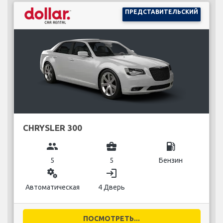
ПРЕДСТАВИТЕЛЬСКИЙ
CHRYSLER 300
group
business_center
local_gas_station
5
5
Бензин
miscellaneous_services
login
Автоматическая
4 Дверь
ПОСМОТРЕТЬ...