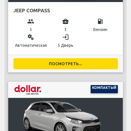
JEEP COMPASS
group
business_center
local_gas_station
5
3
Бензин
miscellaneous_services
login
Автоматическая
5 Дверь
ПОСМОТРЕТЬ...
КОМПАКТЫЙ