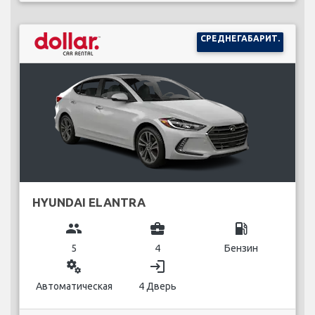
СРЕДНЕГАБАРИТ.
HYUNDAI ELANTRA
group
business_center
local_gas_station
5
4
Бензин
miscellaneous_services
login
Автоматическая
4 Дверь