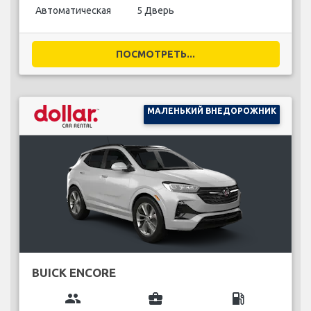
Автоматическая
5 Дверь
ПОСМОТРЕТЬ...
МАЛЕНЬКИЙ ВНЕДОРОЖНИК
BUICK ENCORE
group
business_center
local_gas_station