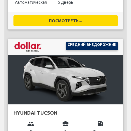
Автоматическая
5 Дверь
ПОСМОТРЕТЬ...
СРЕДНИЙ ВНЕДОРОЖНИК
HYUNDAI TUCSON
group
business_center
local_gas_station