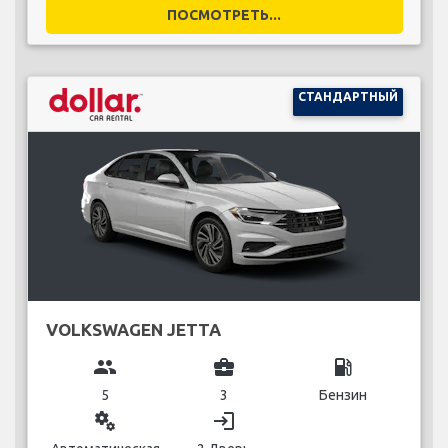
ПОСМОТРЕТЬ...
СТАНДАРТНЫЙ
VOLKSWAGEN JETTA
group
business_center
local_gas_station
5
3
Бензин
miscellaneous_services
login