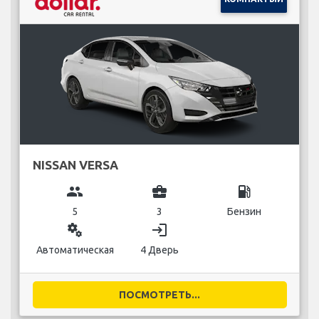
NISSAN VERSA
group
business_center
local_gas_station
5
3
Бензин
miscellaneous_services
login
Автоматическая
4 Дверь
ПОСМОТРЕТЬ...