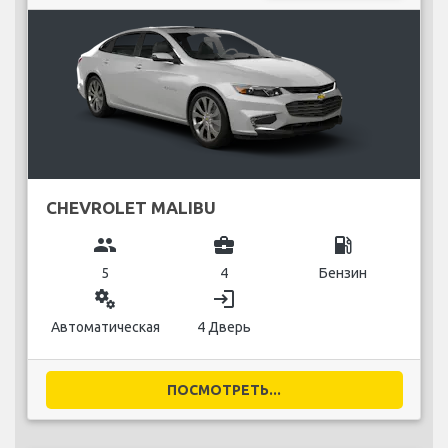
CHEVROLET MALIBU
group
business_center
local_gas_station
5
4
Бензин
miscellaneous_services
login
Автоматическая
4 Дверь
ПОСМОТРЕТЬ...