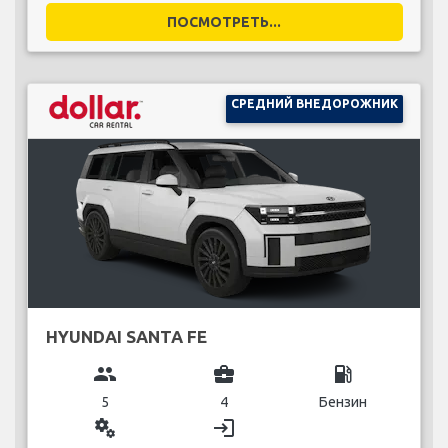
ПОСМОТРЕТЬ...
СРЕДНИЙ ВНЕДОРОЖНИК
HYUNDAI SANTA FE
group
business_center
local_gas_station
5
4
Бензин
miscellaneous_services
login