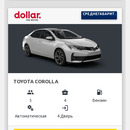
СРЕДНЕГАБАРИТ.
TOYOTA COROLLA
group
business_center
local_gas_station
5
4
Бензин
miscellaneous_services
login
Автоматическая
4 Дверь