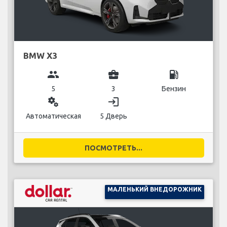
BMW X3
group
business_center
local_gas_station
5
3
Бензин
miscellaneous_services
login
Автоматическая
5 Дверь
ПОСМОТРЕТЬ...
МАЛЕНЬКИЙ ВНЕДОРОЖНИК