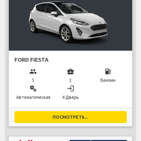
FORD FIESTA
group
business_center
local_gas_station
5
2
Бензин
miscellaneous_services
login
Автоматическая
4 Дверь
ПОСМОТРЕТЬ...