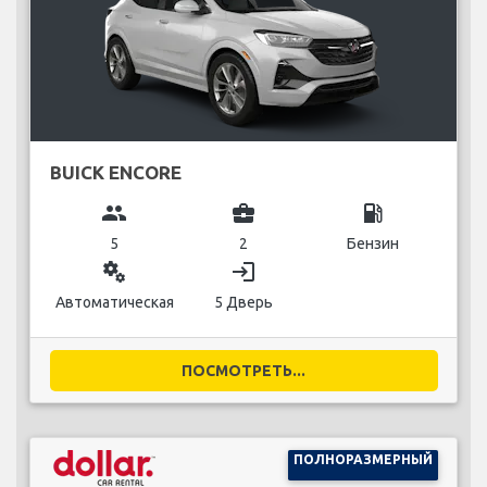
BUICK ENCORE
group
business_center
local_gas_station
5
2
Бензин
miscellaneous_services
login
Автоматическая
5 Дверь
ПОСМОТРЕТЬ...
ПОЛНОРАЗМЕРНЫЙ