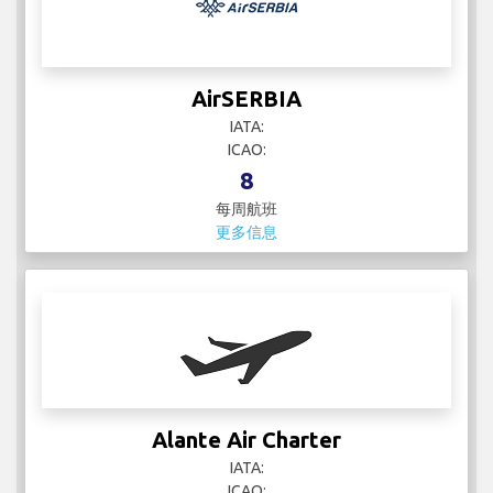
AirSERBIA
IATA:
ICAO:
8
每周航班
更多信息
Alante Air Charter
IATA:
ICAO: