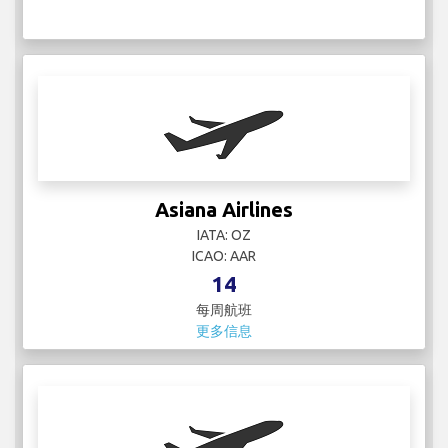
Asiana Airlines
IATA: OZ
ICAO: AAR
14
每周航班
更多信息
Ati Jet
IATA:
ICAO: CYO
2