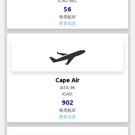
Cape Air
IATA: 9K
ICAO:
902
每周航班
更多信息
Cathay Pacific
IATA: CX
ICAO: CPA
62