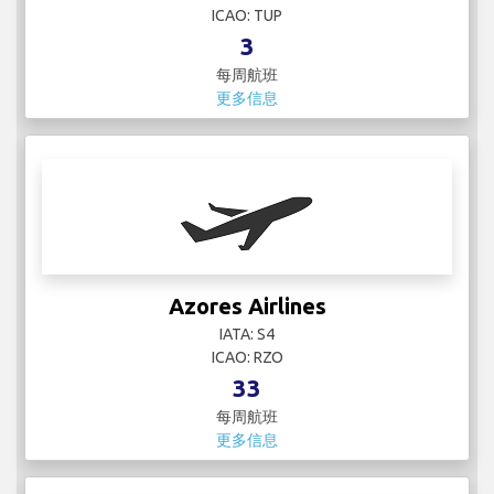
Azores Airlines
IATA: S4
ICAO: RZO
33
每周航班
更多信息
Azul
IATA:
ICAO:
121