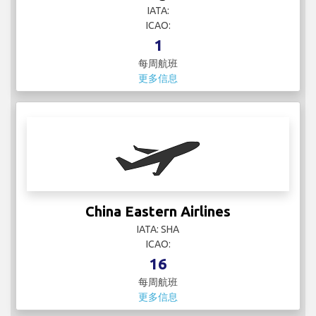
China Eastern Airlines
IATA: SHA
ICAO:
16
每周航班
更多信息
China Southern Airlines
IATA: CZ
ICAO: CSN