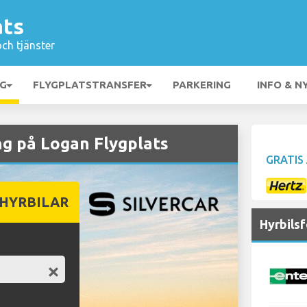
ats
och tjänster
NG
FLYGPLATSTRANSFER
PARKERING
INFO & N
g på Logan Flygplats
GRATIS
 HYRBILAR
Hyrbils