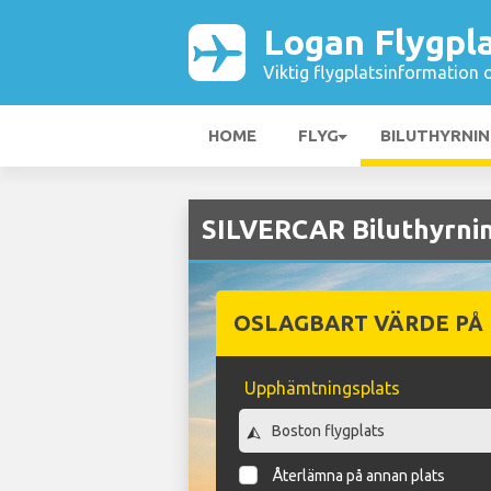
Logan Flygpl
Viktig flygplatsinformation 
HOME
FLYG
BILUTHYRNI
SILVERCAR Biluthyrnin
OSLAGBART VÄRDE PÅ
Upphämtningsplats
Återlämna på annan plats