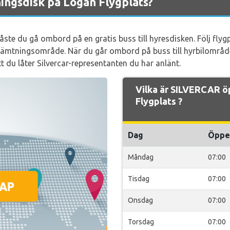
ingsdisk på Logan Flygplats?
måste du gå ombord på en gratis buss till hyresdisken. Följ fl
sshämtningsområde. När du går ombord på buss till hyrbilområd
t du låter Silvercar-representanten du har anlänt.
Vilka är SILVERCAR ö
Flygplats ?
Dag
Öppe
Måndag
07:00
Tisdag
07:00
Onsdag
07:00
Torsdag
07:00