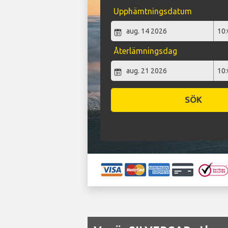
Upphämtningsdatum
Återlämningsdag
SÖK