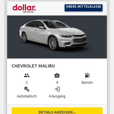
OBERE MITTELKLASSE
CHEVROLET MALIBU
group
business_center
local_gas_station
5
4
Benzin
miscellaneous_services
login
Automatisch
4 Ausgang
DETAILS ANZEIGEN...