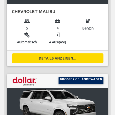
CHEVROLET MALIBU
group
business_center
local_gas_station
5
4
Benzin
miscellaneous_services
login
Automatisch
4 Ausgang
DETAILS ANZEIGEN...
GROSSER GELÄNDEWAGEN