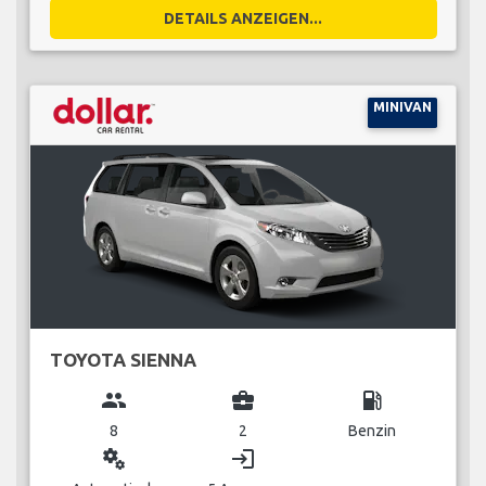
DETAILS ANZEIGEN...
MINIVAN
TOYOTA SIENNA
group
business_center
local_gas_station
8
2
Benzin
miscellaneous_services
login