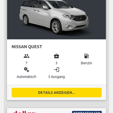
NISSAN QUEST
group
business_center
local_gas_station
7
3
Benzin
miscellaneous_services
login
Automatisch
5 Ausgang
DETAILS ANZEIGEN...