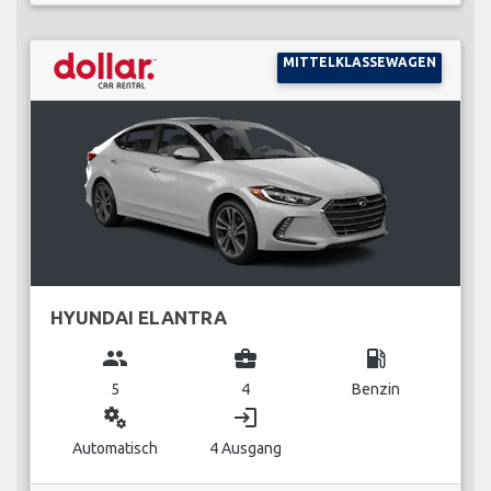
MITTELKLASSEWAGEN
HYUNDAI ELANTRA
group
business_center
local_gas_station
5
4
Benzin
miscellaneous_services
login
Automatisch
4 Ausgang