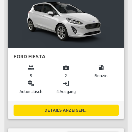
FORD FIESTA
group
business_center
local_gas_station
5
2
Benzin
miscellaneous_services
login
Automatisch
4 Ausgang
DETAILS ANZEIGEN...