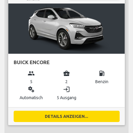
BUICK ENCORE
group
business_center
local_gas_station
5
2
Benzin
miscellaneous_services
login
Automatisch
5 Ausgang
DETAILS ANZEIGEN...