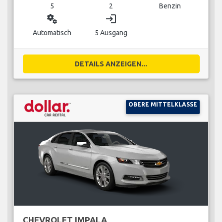
5
2
Benzin
miscellaneous_services
login
Automatisch
5 Ausgang
DETAILS ANZEIGEN...
OBERE MITTELKLASSE
CHEVROLET IMPALA