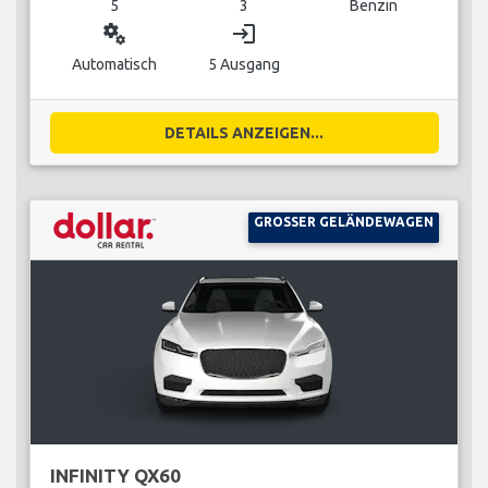
5
3
Benzin
miscellaneous_services
login
Automatisch
5 Ausgang
DETAILS ANZEIGEN...
GROSSER GELÄNDEWAGEN
INFINITY QX60