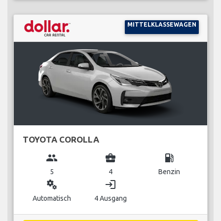
MITTELKLASSEWAGEN
TOYOTA COROLLA
group
business_center
local_gas_station
5
4
Benzin
miscellaneous_services
login
Automatisch
4 Ausgang