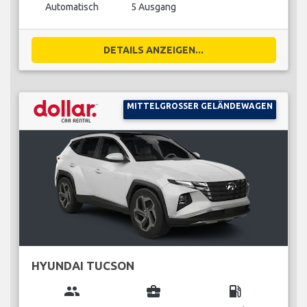
Automatisch
5 Ausgang
DETAILS ANZEIGEN...
MITTELGROSSER GELÄNDEWAGEN
HYUNDAI TUCSON
group
business_center
local_gas_station