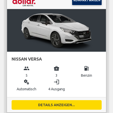
KOMPAKTWAGEN
NISSAN VERSA
group
business_center
local_gas_station
5
3
Benzin
miscellaneous_services
login
Automatisch
4 Ausgang
DETAILS ANZEIGEN...