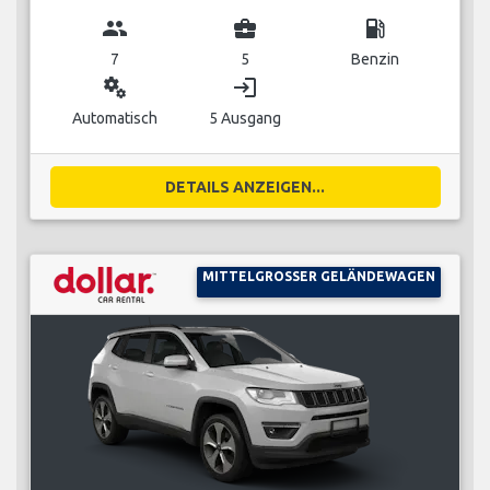
group
business_center
local_gas_station
7
5
Benzin
miscellaneous_services
login
Automatisch
5 Ausgang
DETAILS ANZEIGEN...
MITTELGROSSER GELÄNDEWAGEN