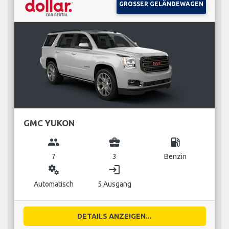
GROSSER GELÄNDEWAGEN
GMC YUKON
group
business_center
local_gas_station
7
3
Benzin
miscellaneous_services
login
Automatisch
5 Ausgang
DETAILS ANZEIGEN...