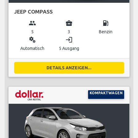
JEEP COMPASS
group
business_center
local_gas_station
5
3
Benzin
miscellaneous_services
login
Automatisch
5 Ausgang
DETAILS ANZEIGEN...
KOMPAKTWAGEN