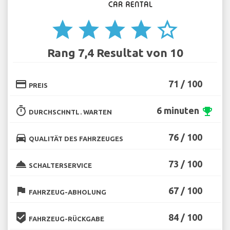
star
star
star
star
star_border
Rang 7,4 Resultat von 10
credit_card
71 / 100
PREIS
timer
6 minuten
emoji_events
DURCHSCHNTL. WARTEN
directions_car
76 / 100
QUALITÄT DES FAHRZEUGES
room_service
73 / 100
SCHALTERSERVICE
flag
67 / 100
FAHRZEUG-ABHOLUNG
beenhere
84 / 100
FAHRZEUG-RÜCKGABE