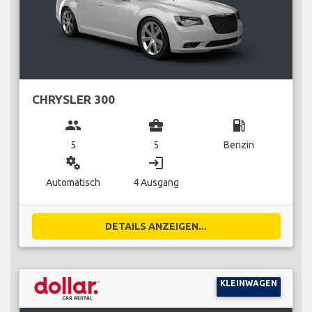
CHRYSLER 300
group
business_center
local_gas_station
5
5
Benzin
miscellaneous_services
login
Automatisch
4 Ausgang
DETAILS ANZEIGEN...
KLEINWAGEN