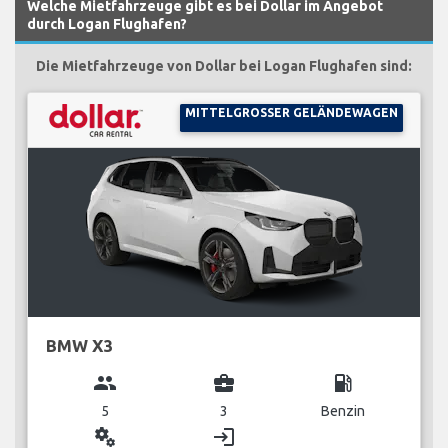
Welche Mietfahrzeuge gibt es bei Dollar im Angebot
durch Logan Flughafen?
Die Mietfahrzeuge von Dollar bei Logan Flughafen sind:
MITTELGROSSER GELÄNDEWAGEN
BMW X3
group
business_center
local_gas_station
5
3
Benzin
miscellaneous_services
login