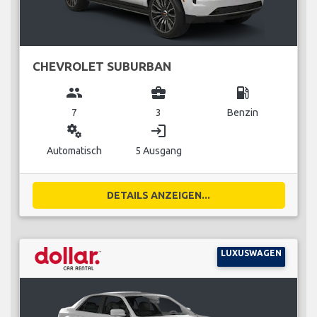
CHEVROLET SUBURBAN
group
business_center
local_gas_station
7
3
Benzin
miscellaneous_services
login
Automatisch
5 Ausgang
DETAILS ANZEIGEN...
LUXUSWAGEN