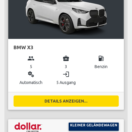
BMW X3
group
business_center
local_gas_station
5
3
Benzin
miscellaneous_services
login
Automatisch
5 Ausgang
DETAILS ANZEIGEN...
KLEINER GELÄNDEWAGEN