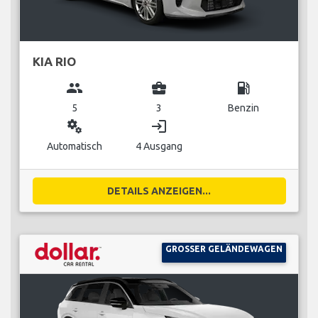
KIA RIO
group
business_center
local_gas_station
5
3
Benzin
miscellaneous_services
login
Automatisch
4 Ausgang
DETAILS ANZEIGEN...
GROSSER GELÄNDEWAGEN