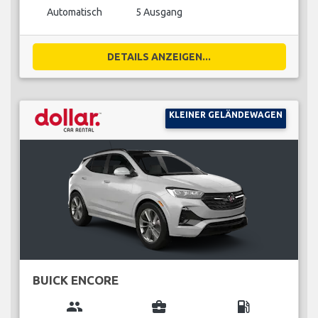
Automatisch
5 Ausgang
DETAILS ANZEIGEN...
KLEINER GELÄNDEWAGEN
BUICK ENCORE
group
business_center
local_gas_station