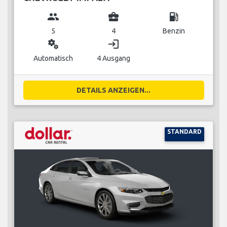
group
business_center
local_gas_station
5
4
Benzin
miscellaneous_services
login
Automatisch
4 Ausgang
DETAILS ANZEIGEN...
STANDARD