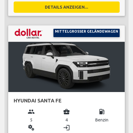
DETAILS ANZEIGEN...
MITTELGROSSER GELÄNDEWAGEN
HYUNDAI SANTA FE
group
business_center
local_gas_station
5
4
Benzin
miscellaneous_services
login