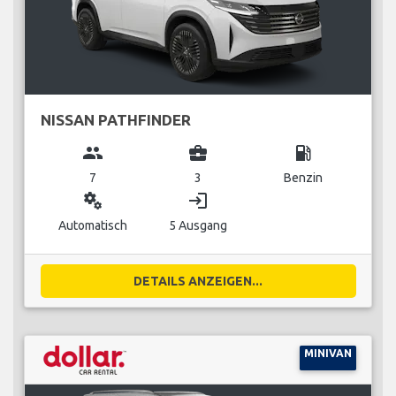
NISSAN PATHFINDER
group
business_center
local_gas_station
7
3
Benzin
miscellaneous_services
login
Automatisch
5 Ausgang
DETAILS ANZEIGEN...
MINIVAN