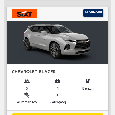
STANDARD
CHEVROLET BLAZER
group
business_center
local_gas_station
5
4
Benzin
miscellaneous_services
login
Automatisch
5 Ausgang