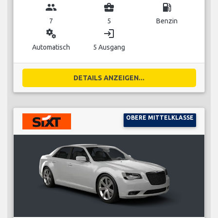
group
business_center
local_gas_station
7
5
Benzin
miscellaneous_services
login
Automatisch
5 Ausgang
DETAILS ANZEIGEN...
OBERE MITTELKLASSE