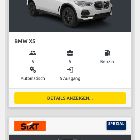
BMW X5
group
business_center
local_gas_station
5
5
Benzin
miscellaneous_services
login
Automatisch
5 Ausgang
DETAILS ANZEIGEN...
SPEZIAL