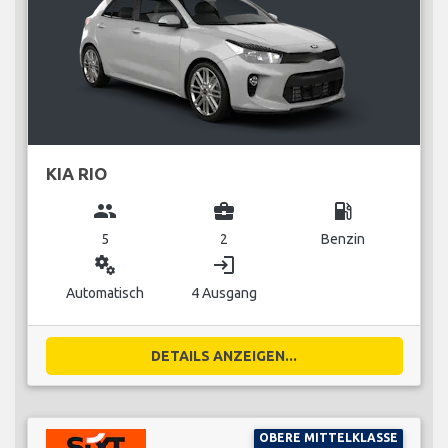
KIA RIO
group
business_center
local_gas_station
5
2
Benzin
miscellaneous_services
login
Automatisch
4 Ausgang
DETAILS ANZEIGEN...
OBERE MITTELKLASSE