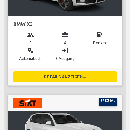
BMW X3
group
business_center
local_gas_station
5
4
Benzin
miscellaneous_services
login
Automatisch
5 Ausgang
DETAILS ANZEIGEN...
SPEZIAL