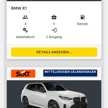
BMW X1
group
business_center
local_gas_station
4
3
Benzin
miscellaneous_services
login
Automatisch
3 Ausgang
DETAILS ANZEIGEN...
MITTELGROSSER GELÄNDEWAGEN