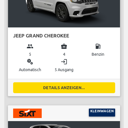
JEEP GRAND CHEROKEE
group
business_center
local_gas_station
5
4
Benzin
miscellaneous_services
login
Automatisch
5 Ausgang
DETAILS ANZEIGEN...
KLEINWAGEN