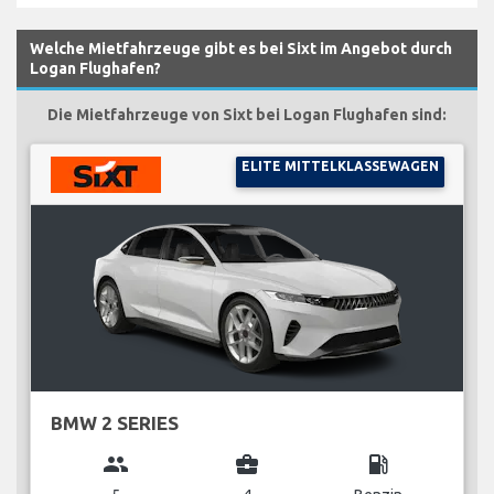
Welche Mietfahrzeuge gibt es bei Sixt im Angebot durch
Logan Flughafen?
Die Mietfahrzeuge von Sixt bei Logan Flughafen sind:
ELITE MITTELKLASSEWAGEN
BMW 2 SERIES
group
business_center
local_gas_station