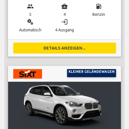
group
business_center
local_gas_station
5
4
Benzin
miscellaneous_services
login
Automatisch
4 Ausgang
DETAILS ANZEIGEN...
KLEINER GELÄNDEWAGEN