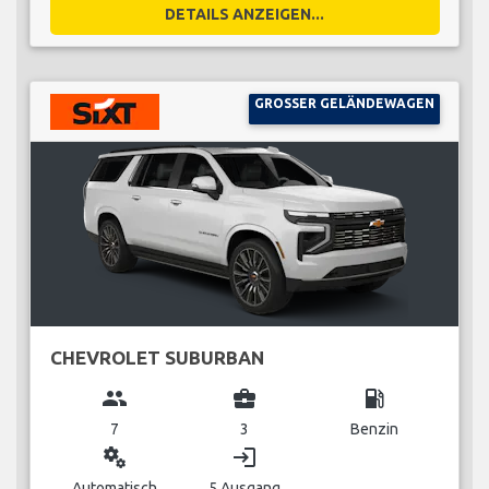
DETAILS ANZEIGEN...
GROSSER GELÄNDEWAGEN
CHEVROLET SUBURBAN
group
business_center
local_gas_station
7
3
Benzin
miscellaneous_services
login
Automatisch
5 Ausgang