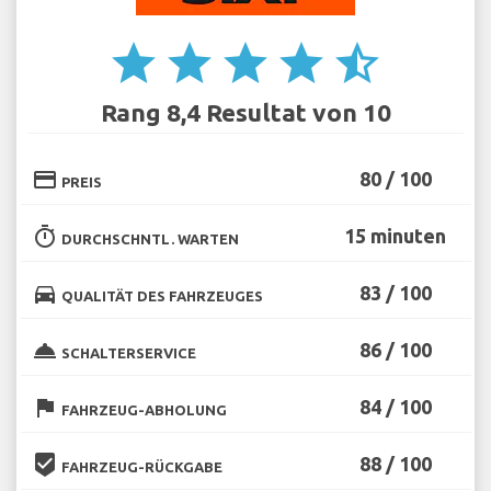
star
star
star
star
star_half
Rang 8,4 Resultat von 10
credit_card
80 / 100
PREIS
timer
15 minuten
DURCHSCHNTL. WARTEN
directions_car
83 / 100
QUALITÄT DES FAHRZEUGES
room_service
86 / 100
SCHALTERSERVICE
flag
84 / 100
FAHRZEUG-ABHOLUNG
beenhere
88 / 100
FAHRZEUG-RÜCKGABE