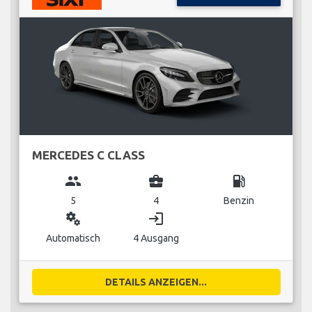
MERCEDES C CLASS
group
business_center
local_gas_station
5
4
Benzin
miscellaneous_services
login
Automatisch
4 Ausgang
DETAILS ANZEIGEN...