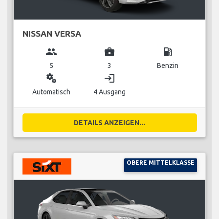
NISSAN VERSA
group
business_center
local_gas_station
5
3
Benzin
miscellaneous_services
login
Automatisch
4 Ausgang
DETAILS ANZEIGEN...
OBERE MITTELKLASSE