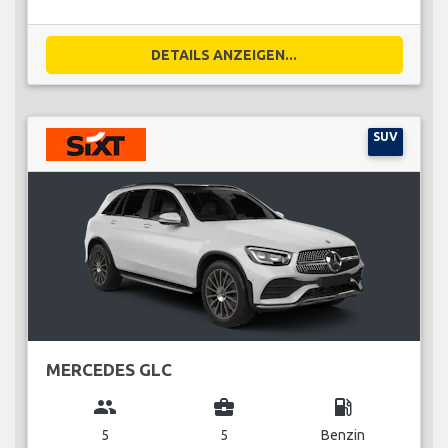
DETAILS ANZEIGEN...
SUV
MERCEDES GLC
group
business_center
local_gas_station
5
5
Benzin