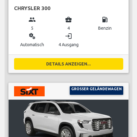
CHRYSLER 300
group
business_center
local_gas_station
5
4
Benzin
miscellaneous_services
login
Automatisch
4 Ausgang
DETAILS ANZEIGEN...
GROSSER GELÄNDEWAGEN