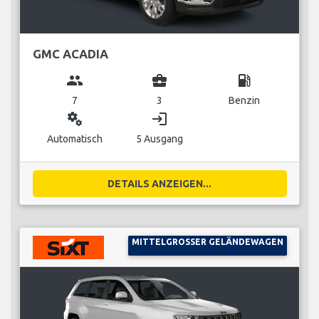
GMC ACADIA
group
business_center
local_gas_station
7
3
Benzin
miscellaneous_services
login
Automatisch
5 Ausgang
DETAILS ANZEIGEN...
MITTELGROSSER GELÄNDEWAGEN