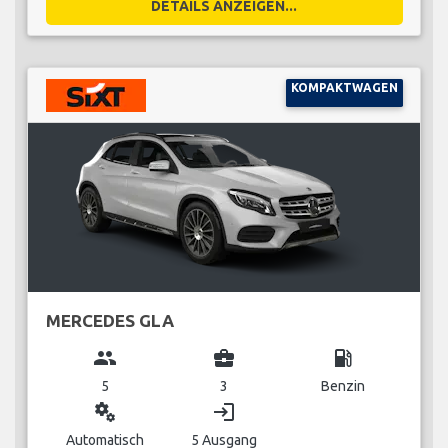
DETAILS ANZEIGEN...
KOMPAKTWAGEN
MERCEDES GLA
group
business_center
local_gas_station
5
3
Benzin
miscellaneous_services
login
Automatisch
5 Ausgang