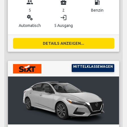
group
business_center
local_gas_station
5
2
Benzin
miscellaneous_services
login
Automatisch
5 Ausgang
DETAILS ANZEIGEN...
MITTELKLASSEWAGEN