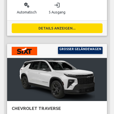
miscellaneous_services
login
Automatisch
5 Ausgang
DETAILS ANZEIGEN...
GROSSER GELÄNDEWAGEN
CHEVROLET TRAVERSE