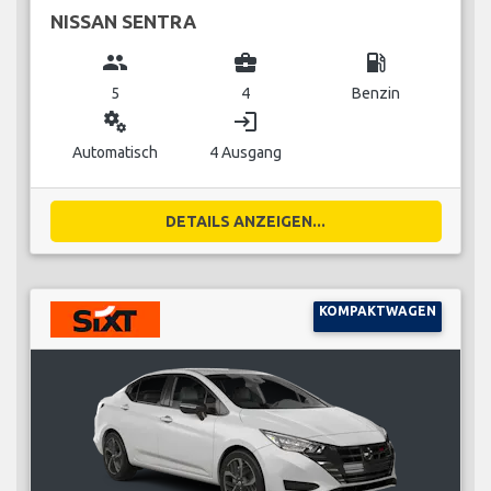
NISSAN SENTRA
group
business_center
local_gas_station
5
4
Benzin
miscellaneous_services
login
Automatisch
4 Ausgang
DETAILS ANZEIGEN...
KOMPAKTWAGEN