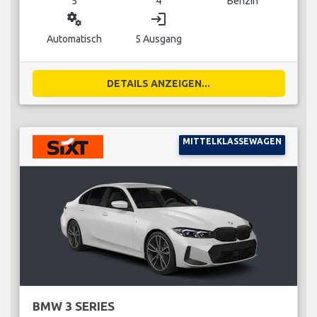
5
4
Benzin
miscellaneous_services
login
Automatisch
5 Ausgang
DETAILS ANZEIGEN...
MITTELKLASSEWAGEN
BMW 3 SERIES