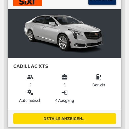
CADILLAC XTS
group
business_center
local_gas_station
5
5
Benzin
miscellaneous_services
login
Automatisch
4 Ausgang
DETAILS ANZEIGEN...