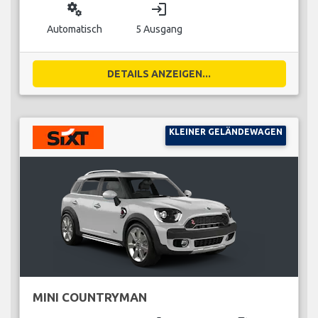
miscellaneous_services
login
Automatisch
5 Ausgang
DETAILS ANZEIGEN...
KLEINER GELÄNDEWAGEN
MINI COUNTRYMAN