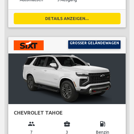
DETAILS ANZEIGEN...
GROSSER GELÄNDEWAGEN
CHEVROLET TAHOE
group
business_center
local_gas_station
7
3
Benzin