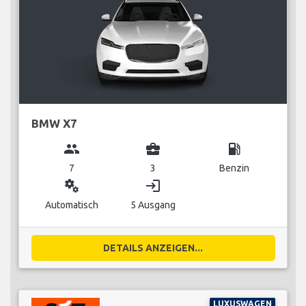
BMW X7
group
business_center
local_gas_station
7
3
Benzin
miscellaneous_services
login
Automatisch
5 Ausgang
DETAILS ANZEIGEN...
LUXUSWAGEN