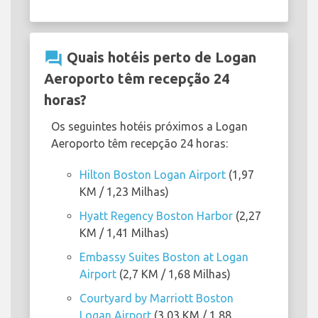
question_answer
Quais hotéis perto de Logan
Aeroporto têm recepção 24
horas?
Os seguintes hotéis próximos a Logan
Aeroporto têm recepção 24 horas:
Hilton Boston Logan Airport
(1,97
KM / 1,23 Milhas)
Hyatt Regency Boston Harbor
(2,27
KM / 1,41 Milhas)
Embassy Suites Boston at Logan
Airport
(2,7 KM / 1,68 Milhas)
Courtyard by Marriott Boston
Logan Airport
(3,03 KM / 1,88