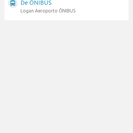
De ÔNIBUS
directions_bus
Logan Aeroporto ÔNIBUS