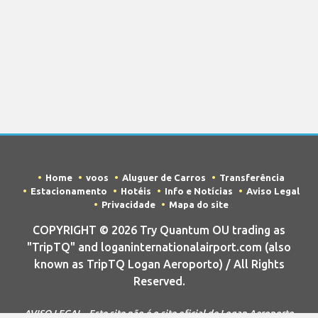
Home
voos
Aluguer de Carros
Transferência
Estacionamento
Hotéis
Info e Notícias
Aviso Legal
Privacidade
Mapa do site
COPYRIGHT © 2026 Try Quantum OU trading as
"TripTQ" and loganinternationalairport.com (also
known as TripTQ Logan Aeroporto) / All Rights
Reserved.
AVISO LEGAL - Este site não é o site oficial de Logan Aeroporto