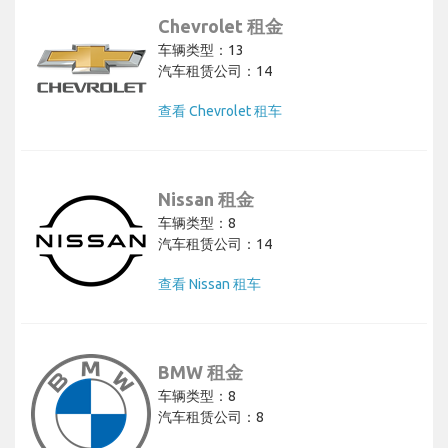
Chevrolet 租金
车辆类型：13
汽车租赁公司：14
查看 Chevrolet 租车
Nissan 租金
车辆类型：8
汽车租赁公司：14
查看 Nissan 租车
BMW 租金
车辆类型：8
汽车租赁公司：8