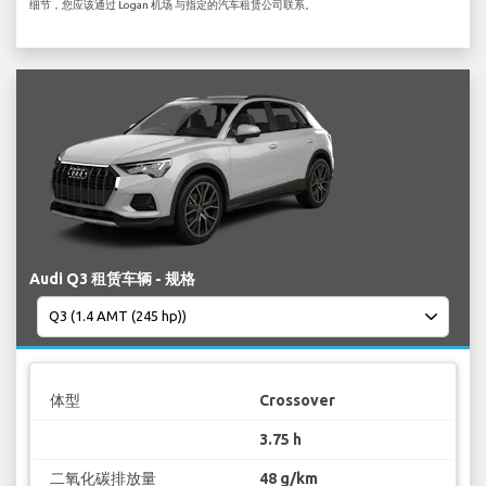
细节，您应该通过 Logan 机场 与指定的汽车租赁公司联系。
Audi Q3 租赁车辆 - 规格
体型
Crossover
3.75 h
二氧化碳排放量
48 g/km