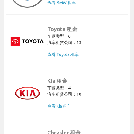
查看 BMW 租车
Toyota 租金
车辆类型：6
汽车租赁公司：13
查看 Toyota 租车
Kia 租金
车辆类型：4
汽车租赁公司：10
查看 Kia 租车
Chrysler 租金