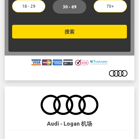
18 - 29
70+
30 - 69
搜索
Audi - Logan 机场