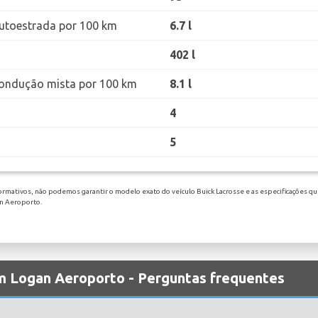
utoestrada por 100 km
6.7 l
402 l
ondução mista por 100 km
8.1 l
4
5
ormativos, não podemos garantir o modelo exato do veículo Buick Lacrosse e as especificações qu
an Aeroporto.
em Logan Aeroporto - Perguntas frequentes