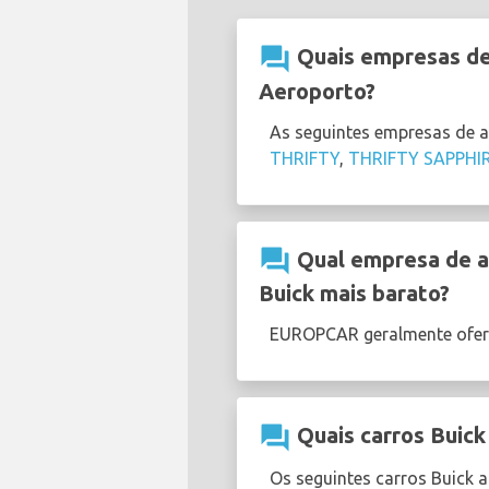
question_answer
Quais empresas de 
Aeroporto?
As seguintes empresas de 
THRIFTY
,
THRIFTY SAPPHI
question_answer
Qual empresa de al
Buick mais barato?
EUROPCAR geralmente ofer
question_answer
Quais carros Buick
Os seguintes carros Buick 