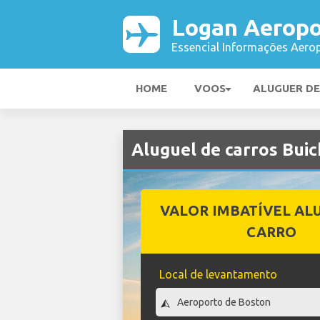
Logan Aeropo
Essencial Informações Aerop
HOME
VOOS
ALUGUER D
Aluguel de carros Bui
VALOR IMBATÍVEL AL
CARRO
Local de levantamento