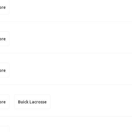
ore
ore
ore
ore
Buick Lacrosse