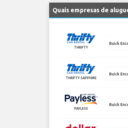
Quais empresas de alugue
Buick Enc
THRIFTY
Buick Enc
THRIFTY SAPPHIRE
Buick Enc
PAYLESS