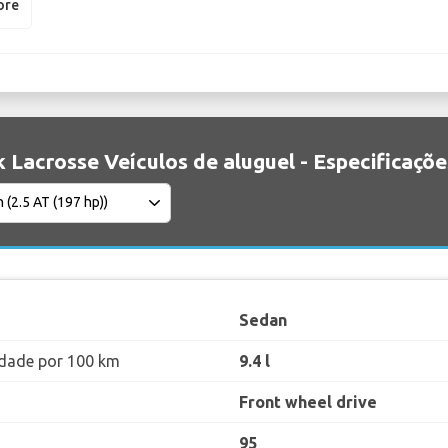
ore
k Lacrosse Veículos de aluguel - Especificaçõe
Sedan
dade por 100 km
9.4 l
Front wheel drive
95