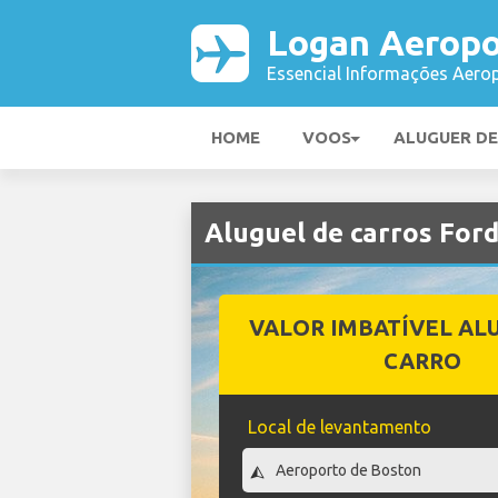
Logan Aeropo
Essencial Informações Aerop
HOME
VOOS
ALUGUER D
Aluguel de carros For
VALOR IMBATÍVEL AL
CARRO
Local de levantamento