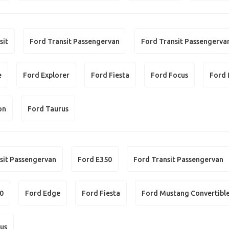
sit
Ford Transit Passengervan
Ford Transit Passengerva
e
Ford Explorer
Ford Fiesta
Ford Focus
Ford 
on
Ford Taurus
sit Passengervan
Ford E350
Ford Transit Passengervan
50
Ford Edge
Ford Fiesta
Ford Mustang Convertibl
us