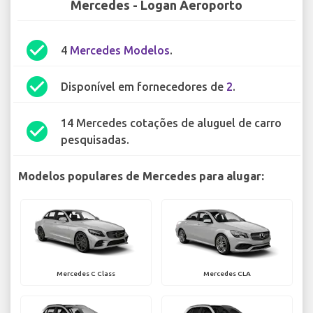
Mercedes - Logan Aeroporto
check_circle
4
Mercedes Modelos
.
check_circle
Disponível em fornecedores de
2
.
14 Mercedes cotações de aluguel de carro
check_circle
pesquisadas.
Modelos populares de Mercedes para alugar:
Mercedes C Class
Mercedes CLA