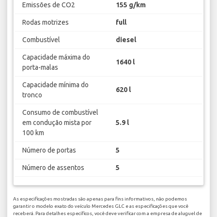
Emissões de CO2
155 g/km
Rodas motrizes
full
Combustível
diesel
Capacidade máxima do
1640 l
porta-malas
Capacidade mínima do
620 l
tronco
Consumo de combustível
em condução mista por
5.9 l
100 km
Número de portas
5
Número de assentos
5
As especificações mostradas são apenas para fins informativos, não podemos
garantir o modelo exato do veículo Mercedes GLC e as especificações que você
receberá. Para detalhes específicos, você deve verificar com a empresa de aluguel de