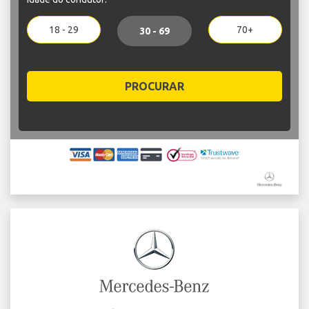
18 - 29
70+
30 - 69
PROCURAR